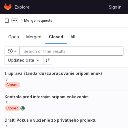
Skip to content
Explore
Sign in
GitLab
Merge requests
Show more breadcrumbs
Open
Merged
Closed
All
Recent searches
Updated date
1. úprava štandardu (zapracovanie pripomienok)
!3
Closed
Kontrola pred interným pripomienkovaním.
!5
Closed
Draft: Pokus o vloženie zo privátneho projektu
!4