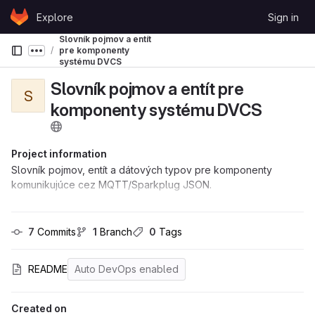
Skip to content
Explore
Sign in
GitLab
Slovník pojmov a entít
pre komponenty
Show more breadcrumbs
systému DVCS
Slovník pojmov a entít pre
S
komponenty systému DVCS
Project information
Slovník pojmov, entít a dátových typov pre komponenty
komunikujúce cez MQTT/Sparkplug JSON.
7
 Commits
1
 Branch
0
 Tags
README
Auto DevOps enabled
Created on