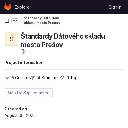
Skip to content
Explore
Sign in
GitLab
Štandardy Dátového
Show more breadcrumbs
skladu mesta Prešov
Štandardy Dátového skladu
Š
mesta Prešov
Project information
5
 Commits
4
 Branches
0
 Tags
Auto DevOps enabled
Created on
August 08, 2025